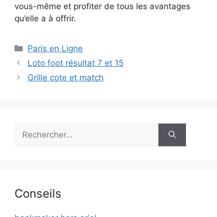
vous-même et profiter de tous les avantages
qu’elle a à offrir.
Catégories
Paris en Ligne
Loto foot résultat 7 et 15
Grille cote et match
Rechercher :
Conseils