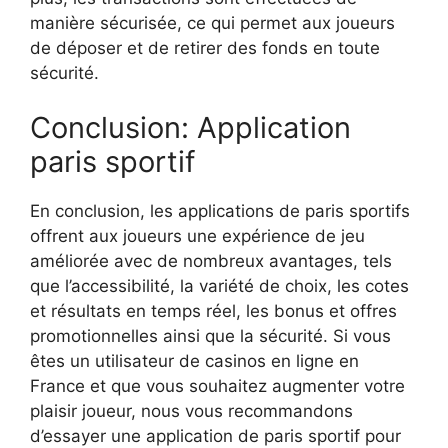
manière sécurisée, ce qui permet aux joueurs
de déposer et de retirer des fonds en toute
sécurité.
Conclusion: Application
paris sportif
En conclusion, les applications de paris sportifs
offrent aux joueurs une expérience de jeu
améliorée avec de nombreux avantages, tels
que l’accessibilité, la variété de choix, les cotes
et résultats en temps réel, les bonus et offres
promotionnelles ainsi que la sécurité. Si vous
êtes un utilisateur de casinos en ligne en
France et que vous souhaitez augmenter votre
plaisir joueur, nous vous recommandons
d’essayer une application de paris sportif pour