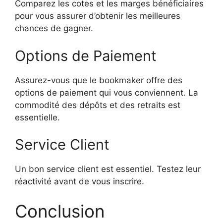
Comparez les cotes et les marges bénéficiaires
pour vous assurer d’obtenir les meilleures
chances de gagner.
Options de Paiement
Assurez-vous que le bookmaker offre des
options de paiement qui vous conviennent. La
commodité des dépôts et des retraits est
essentielle.
Service Client
Un bon service client est essentiel. Testez leur
réactivité avant de vous inscrire.
Conclusion