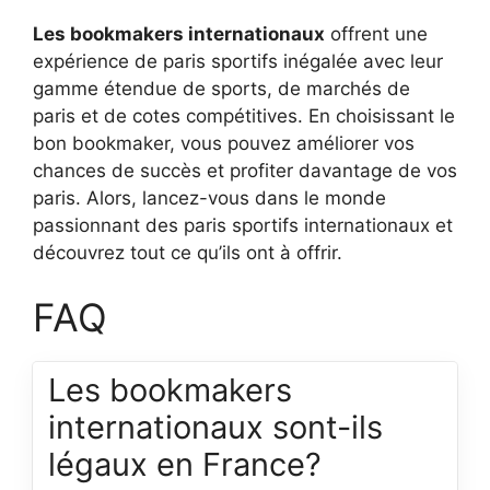
Les bookmakers internationaux
offrent une
expérience de paris sportifs inégalée avec leur
gamme étendue de sports, de marchés de
paris et de cotes compétitives. En choisissant le
bon bookmaker, vous pouvez améliorer vos
chances de succès et profiter davantage de vos
paris. Alors, lancez-vous dans le monde
passionnant des paris sportifs internationaux et
découvrez tout ce qu’ils ont à offrir.
FAQ
Les bookmakers
internationaux sont-ils
légaux en France?