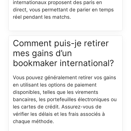
internationaux proposent des paris en
direct, vous permettant de parier en temps
réel pendant les matchs.
Comment puis-je retirer
mes gains d’un
bookmaker international?
Vous pouvez généralement retirer vos gains
en utilisant les options de paiement
disponibles, telles que les virements
bancaires, les portefeuilles électroniques ou
les cartes de crédit. Assurez-vous de
vérifier les délais et les frais associés à
chaque méthode.