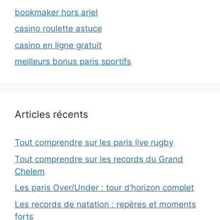
bookmaker hors arjel
casino roulette astuce
casino en ligne gratuit
meilleurs bonus paris sportifs
Articles récents
Tout comprendre sur les paris live rugby
Tout comprendre sur les records du Grand
Chelem
Les paris Over/Under : tour d’horizon complet
Les records de natation : repères et moments
forts