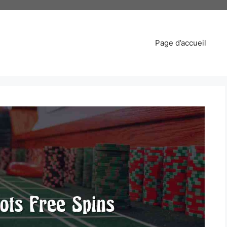
Page d’accueil