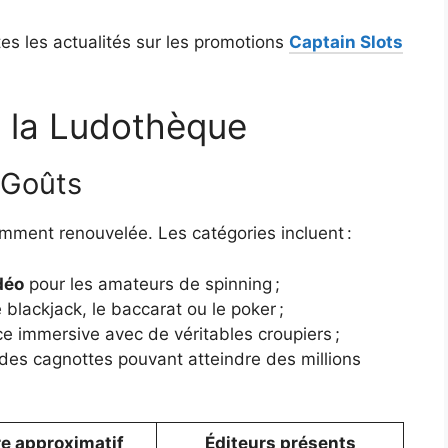
s les actualités sur les promotions
Captain Slots
e la Ludothèque
 Goûts
amment renouvelée. Les catégories incluent :
déo
pour les amateurs de spinning ;
 blackjack, le baccarat ou le poker ;
 immersive avec de véritables croupiers ;
t des cagnottes pouvant atteindre des millions
e approximatif
Éditeurs présents