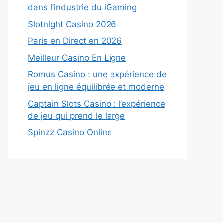
dans l’industrie du iGaming
Slotnight Casino 2026
Paris en Direct en 2026
Meilleur Casino En Ligne
Romus Casino : une expérience de
jeu en ligne équilibrée et moderne
Captain Slots Casino : l’expérience
de jeu qui prend le large
Spinzz Casino Online