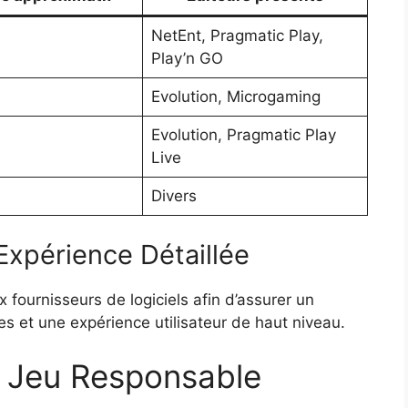
NetEnt, Pragmatic Play,
Play’n GO
Evolution, Microgaming
Evolution, Pragmatic Play
Live
Divers
 Expérience Détaillée
x fournisseurs de logiciels afin d’assurer un
 et une expérience utilisateur de haut niveau.
& Jeu Responsable