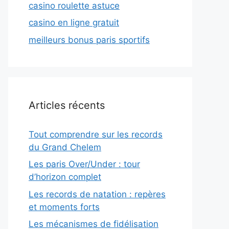
casino roulette astuce
casino en ligne gratuit
meilleurs bonus paris sportifs
Articles récents
Tout comprendre sur les records
du Grand Chelem
Les paris Over/Under : tour
d’horizon complet
Les records de natation : repères
et moments forts
Les mécanismes de fidélisation