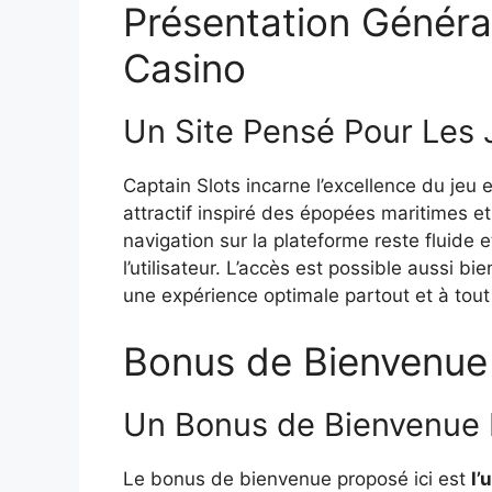
Présentation Généra
Casino
Un Site Pensé Pour Les
Captain Slots incarne l’excellence du jeu e
attractif inspiré des épopées maritimes e
navigation sur la plateforme reste fluide 
l’utilisateur. L’accès est possible aussi b
une expérience optimale partout et à tou
Bonus de Bienvenue
Un Bonus de Bienvenue 
Le bonus de bienvenue proposé ici est
l’