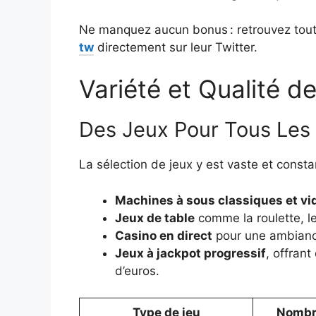
Ne manquez aucun bonus : retrouvez toute
tw
directement sur leur Twitter.
Variété et Qualité d
Des Jeux Pour Tous Les
La sélection de jeux y est vaste et const
Machines à sous classiques et vi
Jeux de table
comme la roulette, le
Casino en direct
pour une ambiance
Jeux à jackpot progressif
, offran
d’euros.
Type de jeu
Nombr