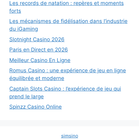
Les records de natation : repères et moments
forts
Les mécanismes de fidélisation dans l’industrie
du iGaming
Slotnight Casino 2026
Paris en Direct en 2026
Meilleur Casino En Ligne
Romus Casino : une expérience de jeu en ligne
équilibrée et moderne
Captain Slots Casino : l’expérience de jeu qui
prend le large
Spinzz Casino Online
simsino