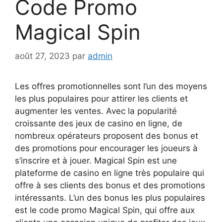
Code Promo
Magical Spin
août 27, 2023
par
admin
Les offres promotionnelles sont l’un des moyens
les plus populaires pour attirer les clients et
augmenter les ventes. Avec la popularité
croissante des jeux de casino en ligne, de
nombreux opérateurs proposent des bonus et
des promotions pour encourager les joueurs à
s’inscrire et à jouer. Magical Spin est une
plateforme de casino en ligne très populaire qui
offre à ses clients des bonus et des promotions
intéressants. L’un des bonus les plus populaires
est le code promo Magical Spin, qui offre aux