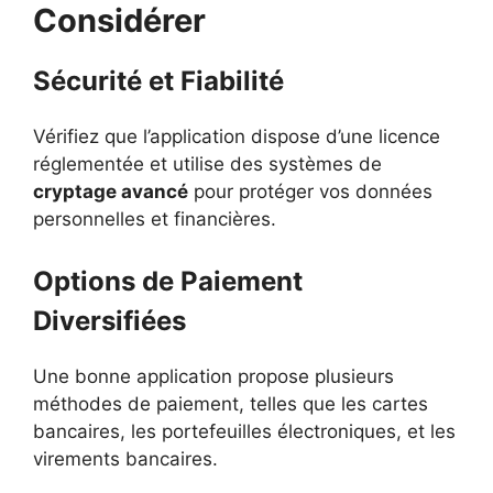
Considérer
Sécurité et Fiabilité
Vérifiez que l’application dispose d’une licence
réglementée et utilise des systèmes de
cryptage avancé
pour protéger vos données
personnelles et financières.
Options de Paiement
Diversifiées
Une bonne application propose plusieurs
méthodes de paiement, telles que les cartes
bancaires, les portefeuilles électroniques, et les
virements bancaires.