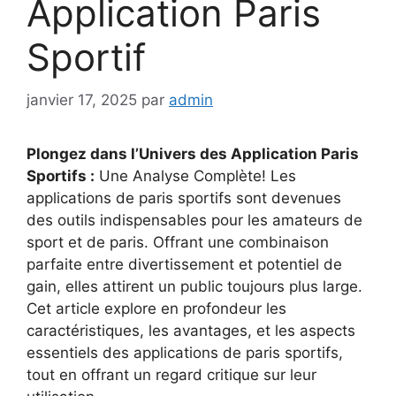
Application Paris
Sportif
janvier 17, 2025
par
admin
Plongez dans l’Univers des Application Paris
Sportifs :
Une Analyse Complète! Les
applications de paris sportifs sont devenues
des outils indispensables pour les amateurs de
sport et de paris. Offrant une combinaison
parfaite entre divertissement et potentiel de
gain, elles attirent un public toujours plus large.
Cet article explore en profondeur les
caractéristiques, les avantages, et les aspects
essentiels des applications de paris sportifs,
tout en offrant un regard critique sur leur