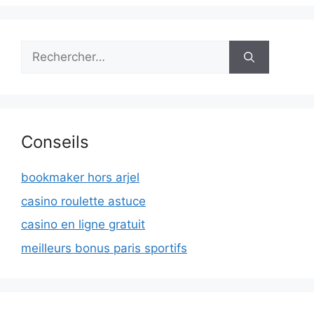
Rechercher :
Conseils
bookmaker hors arjel
casino roulette astuce
casino en ligne gratuit
meilleurs bonus paris sportifs