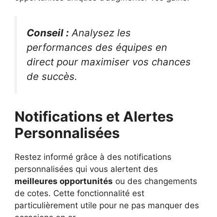
Conseil :
Analysez les
performances des équipes en
direct pour maximiser vos chances
de succès.
Notifications et Alertes
Personnalisées
Restez informé grâce à des notifications
personnalisées qui vous alertent des
meilleures opportunités
ou des changements
de cotes. Cette fonctionnalité est
particulièrement utile pour ne pas manquer des