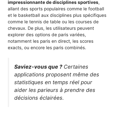
impressionnante de disciplines sportives
,
allant des sports populaires comme le football
et le basketball aux disciplines plus spécifiques
comme le tennis de table ou les courses de
chevaux. De plus, les utilisateurs peuvent
explorer des options de paris variées,
notamment les paris en direct, les scores
exacts, ou encore les paris combinés.
Saviez-vous que ?
Certaines
applications proposent même des
statistiques en temps réel pour
aider les parieurs à prendre des
décisions éclairées.