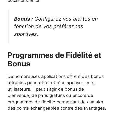
occasions en or.
Bonus :
Configurez vos alertes en
fonction de vos préférences
sportives.
Programmes de Fidélité et
Bonus
De nombreuses applications offrent des bonus
attractifs pour attirer et récompenser leurs
utilisateurs. Il peut s’agir de bonus de
bienvenue, de paris gratuits ou encore de
programmes de fidélité permettant de cumuler
des points échangeables contre des avantages.