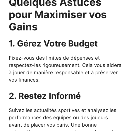
Quelques Astuces
pour Maximiser vos
Gains
1. Gérez Votre Budget
Fixez-vous des limites de dépenses et
respectez-les rigoureusement. Cela vous aidera
à jouer de manière responsable et à préserver
vos finances.
2. Restez Informé
Suivez les actualités sportives et analysez les
performances des équipes ou des joueurs
avant de placer vos paris. Une bonne