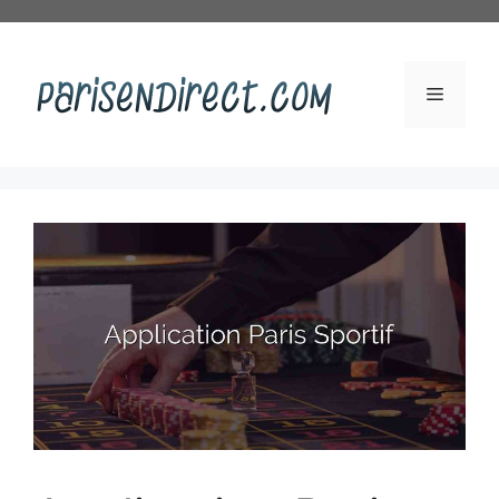
Aller
au
contenu
Menu