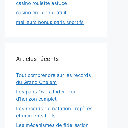
casino roulette astuce
casino en ligne gratuit
meilleurs bonus paris sportifs
Articles récents
Tout comprendre sur les records
du Grand Chelem
Les paris Over/Under : tour
d’horizon complet
Les records de natation : repères
et moments forts
Les mécanismes de fidélisation