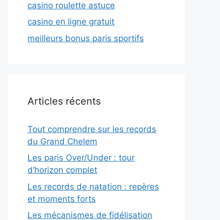
casino roulette astuce
casino en ligne gratuit
meilleurs bonus paris sportifs
Articles récents
Tout comprendre sur les records
du Grand Chelem
Les paris Over/Under : tour
d’horizon complet
Les records de natation : repères
et moments forts
Les mécanismes de fidélisation