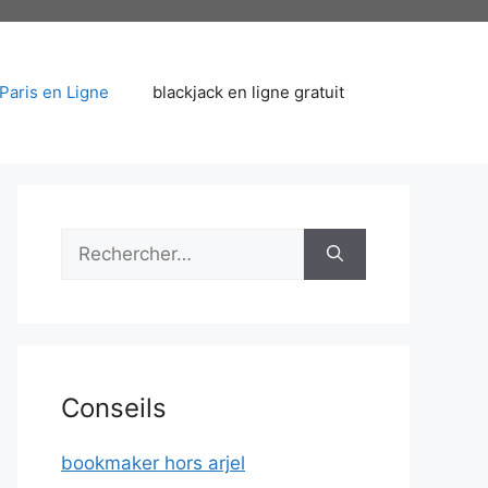
Paris en Ligne
blackjack en ligne gratuit
Rechercher :
Conseils
bookmaker hors arjel