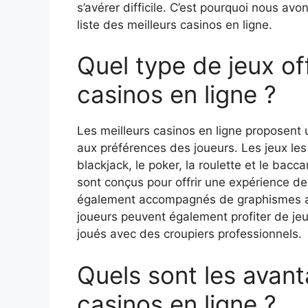
s’avérer difficile. C’est pourquoi nous av
liste des meilleurs casinos en ligne.
Quel type de jeux off
casinos en ligne ?
Les meilleurs casinos en ligne proposent 
aux préférences des joueurs. Les jeux les
blackjack, le poker, la roulette et le bacc
sont conçus pour offrir une expérience de
également accompagnés de graphismes attr
joueurs peuvent également profiter de jeux
joués avec des croupiers professionnels.
Quels sont les avant
casinos en ligne ?