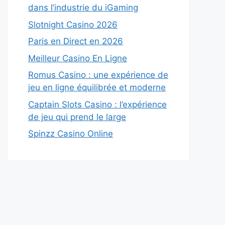
dans l’industrie du iGaming
Slotnight Casino 2026
Paris en Direct en 2026
Meilleur Casino En Ligne
Romus Casino : une expérience de
jeu en ligne équilibrée et moderne
Captain Slots Casino : l’expérience
de jeu qui prend le large
Spinzz Casino Online