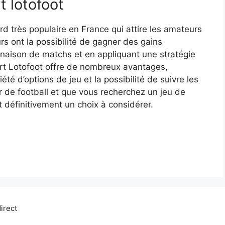
t lotofoot
rd très populaire en France qui attire les amateurs
urs ont la possibilité de gagner des gains
naison de matchs et en appliquant une stratégie
port Lotofoot offre de nombreux avantages,
té d’options de jeu et la possibilité de suivre les
r de football et que vous recherchez un jeu de
t définitivement un choix à considérer.
irect