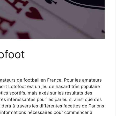
ofoot
amateurs de football en France. Pour les amateurs
Sport Lotofoot est un jeu de hasard très populaire
ics sportifs, mais axés sur les résultats des
rès intéressantes pour les parieurs, ainsi que des
uidera à travers les différentes facettes de Parions
es informations nécessaires pour commencer à