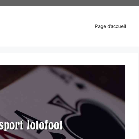
Page d’accueil