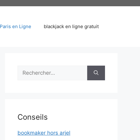
Paris en Ligne
blackjack en ligne gratuit
Rechercher :
Conseils
bookmaker hors arjel