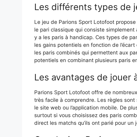
Les différents types de 
Le jeu de Parions Sport Lotofoot propose 
le pari classique qui consiste simplement à
y a les paris à handicap. Ces types de par
les gains potentiels en fonction de l’écart
les paris combinés qui permettent aux par
potentiels en combinant plusieurs paris e
Les avantages de jouer 
Parions Sport Lotofoot offre de nombreux 
très facile à comprendre. Les règles sont 
le site web ou l’application mobile. De plu
surtout si vous choisissez des paris com
direct les matchs qu’ils ont parié pour un 