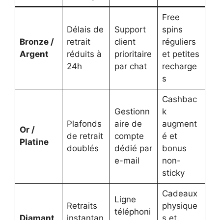
Free
Délais de
Support
spins
Bronze /
retrait
client
réguliers
Argent
réduits à
prioritaire
et petites
24h
par chat
recharge
s
Cashbac
Gestionn
k
Plafonds
aire de
augment
Or /
de retrait
compte
é et
Platine
doublés
dédié par
bonus
e-mail
non-
sticky
Cadeaux
Ligne
Retraits
physique
téléphoni
Diamant
instantan
s et