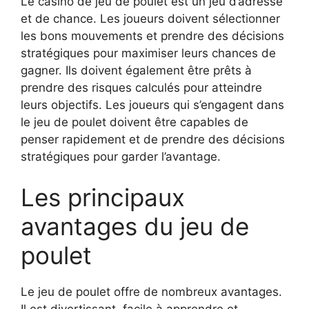
Le casino de jeu de poulet est un jeu d’adresse
et de chance. Les joueurs doivent sélectionner
les bons mouvements et prendre des décisions
stratégiques pour maximiser leurs chances de
gagner. Ils doivent également être prêts à
prendre des risques calculés pour atteindre
leurs objectifs. Les joueurs qui s’engagent dans
le jeu de poulet doivent être capables de
penser rapidement et de prendre des décisions
stratégiques pour garder l’avantage.
Les principaux
avantages du jeu de
poulet
Le jeu de poulet offre de nombreux avantages.