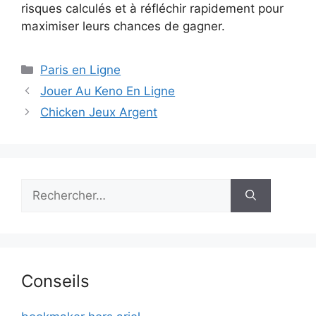
risques calculés et à réfléchir rapidement pour
maximiser leurs chances de gagner.
Catégories
Paris en Ligne
Jouer Au Keno En Ligne
Chicken Jeux Argent
Rechercher :
Conseils