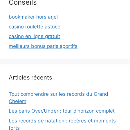
Conseils
bookmaker hors arjel
casino roulette astuce
casino en ligne gratuit
meilleurs bonus paris sportifs
Articles récents
Tout comprendre sur les records du Grand
Chelem
Les paris Over/Under : tour d’horizon complet
Les records de natation : repères et moments
forts