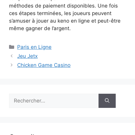
méthodes de paiement disponibles. Une fois
ces étapes terminées, les joueurs peuvent
s’amuser à jouer au keno en ligne et peut-être
même gagner de l’argent.
Catégories
Paris en Ligne
Jeu Jetx
Chicken Game Casino
Rechercher :