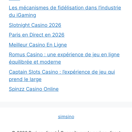
Les mécanismes de fidélisation dans l’industrie
du iGaming
Slotnight Casino 2026
Paris en Direct en 2026
Meilleur Casino En Ligne
Romus Casino : une expérience de jeu en ligne
équilibrée et moderne
Captain Slots Casino : l’expérience de jeu qui
prend le large
Spinzz Casino Online
simsino