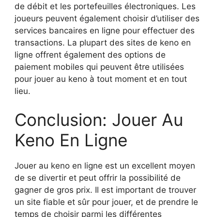
de débit et les portefeuilles électroniques. Les
joueurs peuvent également choisir d’utiliser des
services bancaires en ligne pour effectuer des
transactions. La plupart des sites de keno en
ligne offrent également des options de
paiement mobiles qui peuvent être utilisées
pour jouer au keno à tout moment et en tout
lieu.
Conclusion: Jouer Au
Keno En Ligne
Jouer au keno en ligne est un excellent moyen
de se divertir et peut offrir la possibilité de
gagner de gros prix. Il est important de trouver
un site fiable et sûr pour jouer, et de prendre le
temps de choisir parmi les différentes